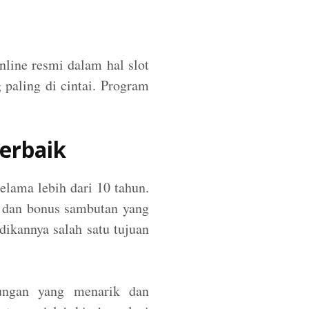
online resmi dalam hal slot
 paling di cintai. Program
Terbaik
selama lebih dari 10 tahun.
h, dan bonus sambutan yang
dikannya salah satu tujuan
kungan yang menarik dan