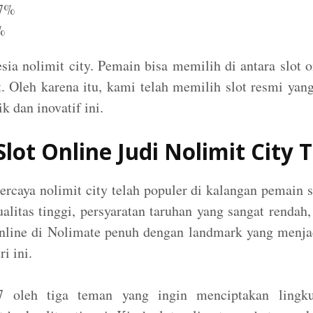
27%
%
sia nolimit city. Pemain bisa memilih di antara slot 
t. Oleh karena itu, kami telah memilih slot resmi yang
k dan inovatif ini.
lot Online Judi Nolimit City 
percaya nolimit city telah populer di kalangan pemain 
alitas tinggi, persyaratan taruhan yang sangat renda
online di Nolimate penuh dengan landmark yang menja
i ini.
7 oleh tiga teman yang ingin menciptakan ling