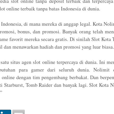
dia slot online tanpa deposit terbaik dan terpercay
t online terbaik tanpa batas Indonesia di dunia.
 Indonesia, di mana mereka di anggap legal. Kota Nolim
omosi, bonus, dan promosi. Banyak orang telah menca
e favorit mereka secara gratis. Di sinilah Slot Kot
il dan menawarkan hadiah dan promosi yang luar biasa.
satu situs agen slot online terpercaya di dunia. Ini 
butuhan para gamer dari seluruh dunia. Nolimit c
t online dengan tim pengembang berbakat. Dan berp
 Starburst, Tomb Raider dan banyak lagi. Slot Kota No
!”