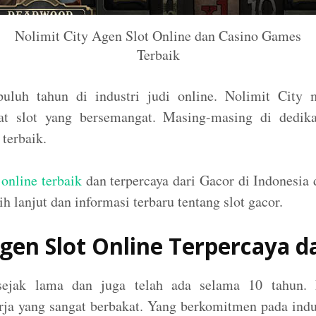
Nolimit City Agen Slot Online dan Casino Games
Terbaik
puluh tahun di industri judi online. Nolimit City
t slot yang bersemangat. Masing-masing di dedika
terbaik.
 online terbaik
dan terpercaya dari Gacor di Indonesia 
ih lanjut dan informasi terbaru tentang slot gacor.
Agen Slot Online Terpercaya d
sejak lama dan juga telah ada selama 10 tahun. 
ja yang sangat berbakat. Yang berkomitmen pada indus