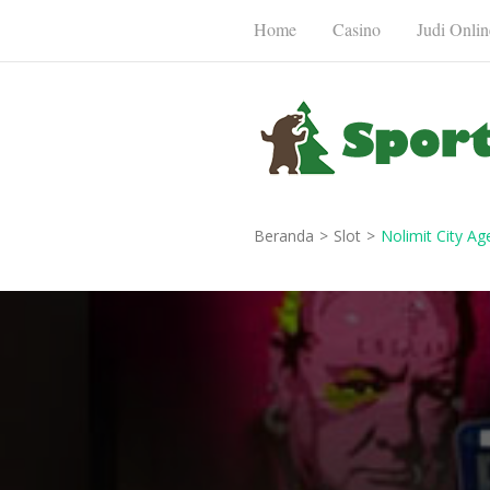
Lompat
Home
Casino
Judi Onlin
ke
konten
(Tekan
Enter)
Agen Judi Onlin
Sportshog1031 merupakan agen judi
online, casino online, game slot.
Beranda
>
Slot
>
Nolimit City A