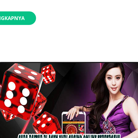
NGKAPNYA