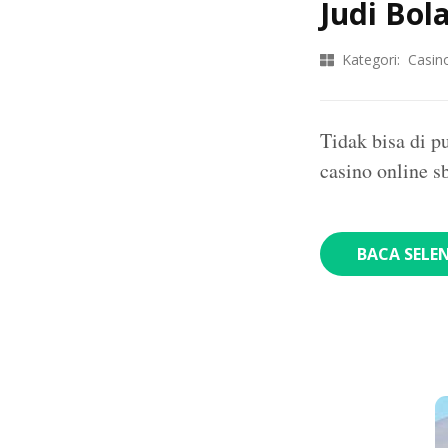
Judi Bol
Kategori:
Casin
Tidak bisa di p
casino online 
BACA SELE