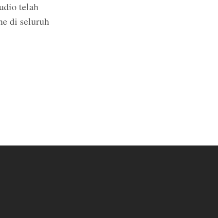
udio telah
e di seluruh