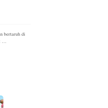
an bertaruh di
et …