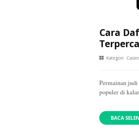
Cara Daf
Terperc
Kategori:
Casin
Permainan judi 
populer di kala
BACA SELE