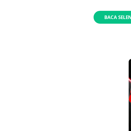
BACA SELE