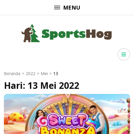
Lompat
MENU
ke
konten
(Tekan
Enter)
Agen Judi Online Terbaik –
Sportshog1031 merupakan agen judi online terbaik dan terpercaya.
Hanya dengan 1 ID anda bisa bermain semua game seperti taruhan
bola online, casino online, game slot.
Game Judi Casino Terpercaya
Beranda
>
2022
>
Mei
>
13
Hari:
13 Mei 2022